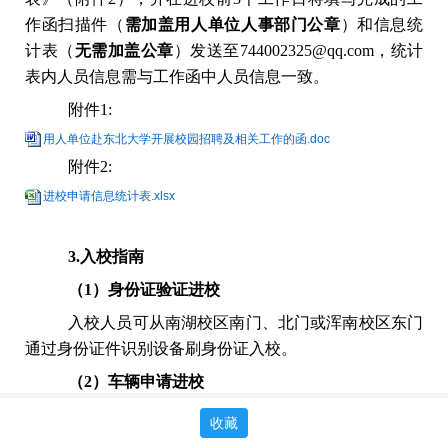
作函扫描件（
需加盖用人单位人事部门公章
）和信息统
计表（
无需加盖公章
）发送至
744002325@qq.com，统计
表内人员信息需与工作函中人员信息一致。
附件
1:
用人单位赴东北大学开展校园招聘及相关工作的函.doc
附件
2:
进校申请信息统计表.xlsx
3.入校指南
（
1）身份证验证进校
入校人员可从南湖校区南门、北门或浑南校区东门
通过身份证件识别设备刷身份证入校。
（
2）车辆申请进校
如开车入校，需通过微信公众号
“平安东北大
收藏
学”中“入校预约”—“校外车辆入校备案”进行登记备案，