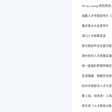
We are young!贵阳
成都人才专题宣传片《
重庆英才大会宣传片
海口人才政策宣讲
吸引高校毕业生留汉就
郑州系列人才政策实施
用一座城的梦想呼唤您
走进福建：福建优化政
杭州市高层次人才引进
聚上海，创未来！上海
哈尔滨《人才新政30条