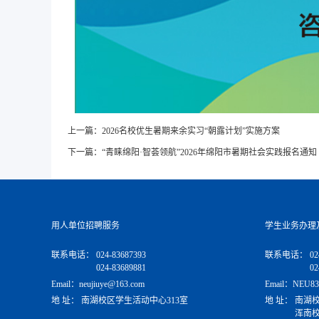
上一篇：
2026名校优生暑期来余实习“朝露计划”实施方案
下一篇：
“青睐绵阳·智荟领航”2026年绵阳市暑期社会实践报名通知
用人单位招聘服务
学生业务办理
联系电话：
024-83687393
联系电话：
02
024-83689881
02
Email：neujiuye@163.com
Email：NEU83
地 址：
南湖校区学生活动中心313室
地 址：
南湖校
浑南校