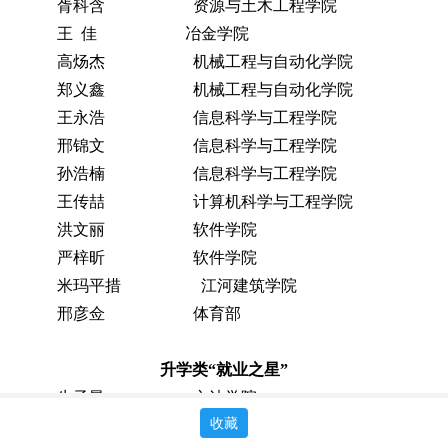
胥科含
资源与土木工程学院
王
佳
冶金学院
高炀杰
机械工程与自动化学院
郑义鑫
机械工程与自动化学院
王永浩
信息科学与工程学院
邢锦文
信息科学与工程学院
孙浩楠
信息科学与工程学院
王传喆
计算机科学与工程学院
洪文丽
软件学院
严梓昕
软件学院
米玛平措
江河建筑学院
邢彦佥
体育部
升学类
“就业之星”
牛子昂
文法学院
收藏
崔续丹
马克思主义学院