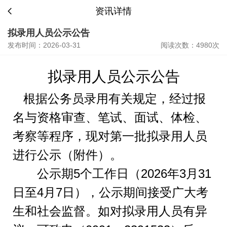
资讯详情
拟录用人员公示公告
发布时间：2026-03-31
阅读次数：4980次
拟录用人员公示公告
根据公务员录用有关规定，经过报
名与资格审查、笔试、面试、体检、
考察等程序，
现
对
第一批
拟录用人员
进行公示
（附件）
。
公示期
5
个工作日（
202
6
年
3
月
31
日至
4
月
7
日），公示期间接受广大考
生和社会监督。如对拟录用人员有异