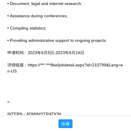
• Document, legal and internet research;
• Assistance during conferences;
• Compiling statistics;
• Providing administrative support to ongoing projects.
申请时间：2023年6月5日-2023年8月24日
详情链接：https://***.***/lbw/jobdetail.aspx?id=210799&Lang=e
n-US
<
INTERN - ADMINISTRATION
收藏
>